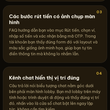
03
Các bước rút tiền có ảnh chụp màn
hình
FAQ hướng dẫn bạn vào mục Rút tiền, chọn ví,
nhập số tiền và xác nhận bằng mã OTP. Trong
tài khoản bạn thấy đúng form đó với layout và
màu sắc giống ảnh minh họa, giúp bạn tự tin
điền thông tin mà không lo nhầm lẫn.
04
Kênh chat hiển thị vị trí đúng
Câu trả lời nói biểu tượng chat nằm góc dưới
bên phải màn hình lobby. Bạn mở lobby trên máy
tính hoặc trình duyệt di động và thấy đúng vị trí
đó, nhấn vào là cửa sổ chat bật lên ngay lập
tức, không cần tìm kiếm.