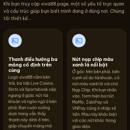
Khi bạn truy cập viva88.page, một số yếu tố trực quan
và cấu trúc giúp bạn biết mình đang ở đúng nơi. Chúng
tôi thiết kế...
Thanh điều hướng ba
Nút nạp chip màu
mảng cố định trên
xanh lá nổi bật
cùng
Ở góc trên bên phải, bên
Logo viva88 nằm bên
cạnh số dư tài khoản, có
trái, ba tab Live Casino,
nút màu xanh lá với chữ
Slots và Sportsbook xếp
Nạp Chip. Khi bạn nhấn
ngang ở giữa, nút tài
vào, form hiện ba nút
khoản và ngôn ngữ ở bên
MoMo, ZaloPay và
phải. Bạn cuộn xuống
VNPay cùng ô nhập số
dưới trang vẫn thấy
tiền. Màu này khác biệt
thanh này dính ở trên,
với các nút khác trong
giúp chuyển mảng mà
giao diện.