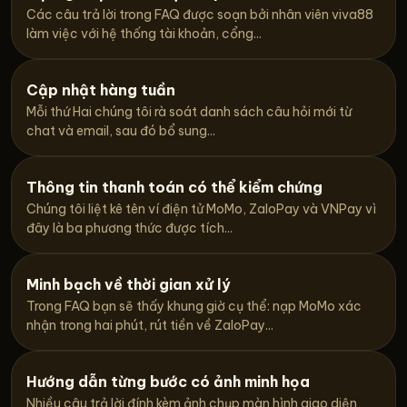
Các câu trả lời trong FAQ được soạn bởi nhân viên viva88
làm việc với hệ thống tài khoản, cổng...
Cập nhật hàng tuần
Mỗi thứ Hai chúng tôi rà soát danh sách câu hỏi mới từ
chat và email, sau đó bổ sung...
Thông tin thanh toán có thể kiểm chứng
Chúng tôi liệt kê tên ví điện tử MoMo, ZaloPay và VNPay vì
đây là ba phương thức được tích...
Minh bạch về thời gian xử lý
Trong FAQ bạn sẽ thấy khung giờ cụ thể: nạp MoMo xác
nhận trong hai phút, rút tiền về ZaloPay...
Hướng dẫn từng bước có ảnh minh họa
Nhiều câu trả lời đính kèm ảnh chụp màn hình giao diện