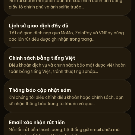
Mỗi tài khoản mới phải hoàn tất xác minh danh tính bằng
giấy tờ chính phủ và ảnh selfie trước...
Lịch sử giao dịch đầy đủ
Tất cả giao dịch nạp qua MoMo, ZaloPay và VNPay cùng
các lần rút đều được ghi nhận trong trang...
Chính sách bằng tiếng Việt
Điều khoản dịch vụ và chính sách bảo mật được viết hoàn
toàn bằng tiếng Việt, tránh thuật ngữ pháp...
Thông báo cập nhật sớm
Khi chúng tôi điều chỉnh điều khoản hoặc chính sách, bạn
sẽ nhận thông báo trong tài khoản và qua...
Email xác nhận rút tiền
Mỗi lần rút tiền thành công, hệ thống gửi email chứa mã