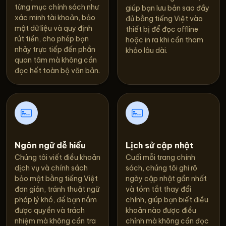
từng mục chính sách như
giúp bạn lưu bản sao đầy
xác minh tài khoản, bảo
đủ bằng tiếng Việt vào
mật dữ liệu và quy định
thiết bị để đọc offline
rút tiền, cho phép bạn
hoặc in ra khi cần tham
nhảy trực tiếp đến phần
khảo lâu dài.
quan tâm mà không cần
đọc hết toàn bộ văn bản.
Ngôn ngữ dễ hiểu
Lịch sử cập nhật
Chúng tôi viết điều khoản
Cuối mỗi trang chính
dịch vụ và chính sách
sách, chúng tôi ghi rõ
bảo mật bằng tiếng Việt
ngày cập nhật gần nhất
đơn giản, tránh thuật ngữ
và tóm tắt thay đổi
pháp lý khó, để bạn nắm
chính, giúp bạn biết điều
được quyền và trách
khoản nào được điều
nhiệm mà không cần tra
chỉnh mà không cần đọc