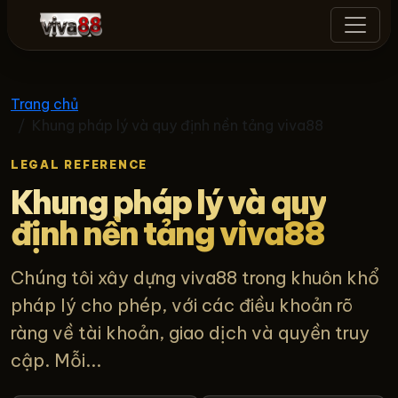
viva88
Trang chủ
Khung pháp lý và quy định nền tảng viva88
LEGAL REFERENCE
Khung pháp lý và quy
định nền tảng viva88
Chúng tôi xây dựng viva88 trong khuôn khổ
pháp lý cho phép, với các điều khoản rõ
ràng về tài khoản, giao dịch và quyền truy
cập. Mỗi...