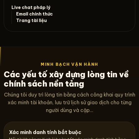
Live chat pháp lý
Email chính thức
Trang tài liệu
MINH BẠCH VẬN HÀNH
Các yếu tố xây dựng lòng tin về
chính sách nền tảng
Chúng tôi duy trì lòng tin bằng cách công khai quy trình
xác minh tài khoản, lưu trữ lịch sử giao dịch cho từng
người dùng và cập...
Xác minh danh tính bắt buộc