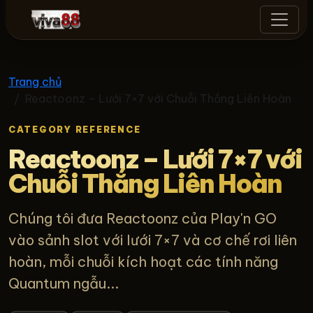
viva88
Trang chủ
Reactoonz – Lưới 7×7 với Chuỗi Thắng Liên Hoàn
CATEGORY REFERENCE
Reactoonz – Lưới 7×7 với
Chuỗi Thắng Liên Hoàn
Chúng tôi đưa Reactoonz của Play'n GO
vào sảnh slot với lưới 7×7 và cơ chế rơi liên
hoàn, mỗi chuỗi kích hoạt các tính năng
Quantum ngẫu...