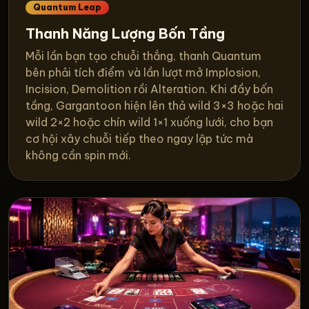
Quantum Leap
Thanh Năng Lượng Bốn Tầng
Mỗi lần bạn tạo chuỗi thắng, thanh Quantum
bên phải tích điểm và lần lượt mở Implosion,
Incision, Demolition rồi Alteration. Khi đầy bốn
tầng, Gargantoon hiện lên thả wild 3×3 hoặc hai
wild 2×2 hoặc chín wild 1×1 xuống lưới, cho bạn
cơ hội xây chuỗi tiếp theo ngay lập tức mà
không cần spin mới.