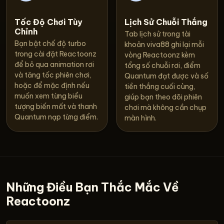
Tốc Độ Chơi Tùy
Lịch Sử Chuỗi Thắng
Chỉnh
Tab lịch sử trong tài
Bạn bật chế độ turbo
khoản viva88 ghi lại mỗi
trong cài đặt Reactoonz
vòng Reactoonz kèm
để bỏ qua animation rơi
tổng số chuỗi rơi, điểm
và tăng tốc phiên chơi,
Quantum đạt được và số
hoặc để mặc định nếu
tiền thắng cuối cùng,
muốn xem từng biểu
giúp bạn theo dõi phiên
tượng biến mất và thanh
chơi mà không cần chụp
Quantum nạp từng điểm.
màn hình.
Những Điều Bạn Thắc Mắc Về
Reactoonz