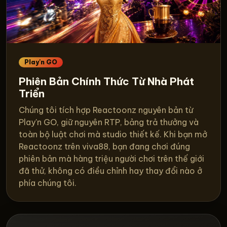
Play'n GO
Phiên Bản Chính Thức Từ Nhà Phát
Triển
Chúng tôi tích hợp Reactoonz nguyên bản từ
Play'n GO, giữ nguyên RTP, bảng trả thưởng và
toàn bộ luật chơi mà studio thiết kế. Khi bạn mở
Reactoonz trên viva88, bạn đang chơi đúng
phiên bản mà hàng triệu người chơi trên thế giới
đã thử, không có điều chỉnh hay thay đổi nào ở
phía chúng tôi.