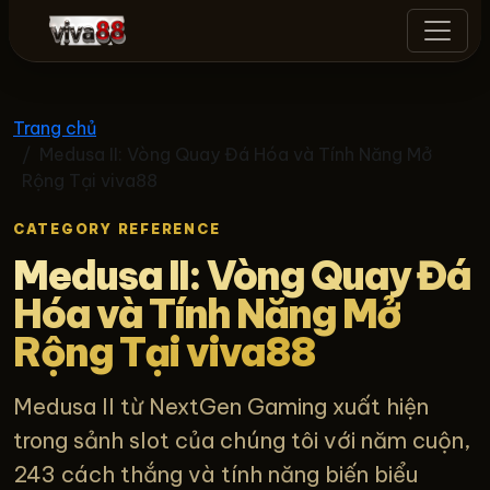
viva88
Trang chủ
Medusa II: Vòng Quay Đá Hóa và Tính Năng Mở
Rộng Tại viva88
CATEGORY REFERENCE
Medusa II: Vòng Quay Đá
Hóa và Tính Năng Mở
Rộng Tại viva88
Medusa II từ NextGen Gaming xuất hiện
trong sảnh slot của chúng tôi với năm cuộn,
243 cách thắng và tính năng biến biểu