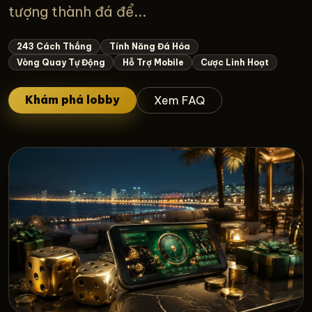
tượng thành đá để...
243 Cách Thắng
Tính Năng Đá Hóa
Vòng Quay Tự Động
Hỗ Trợ Mobile
Cược Linh Hoạt
Khám phá lobby
Xem FAQ