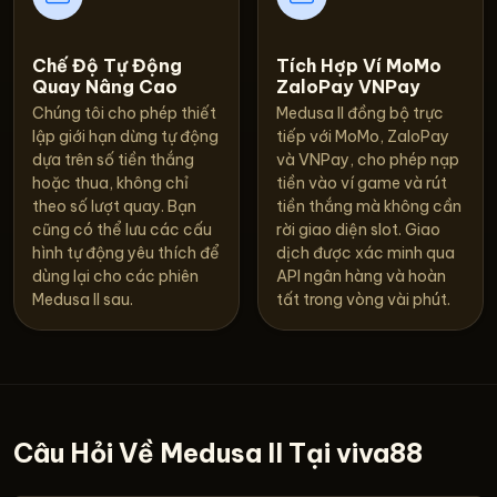
Chế Độ Tự Động
Tích Hợp Ví MoMo
Quay Nâng Cao
ZaloPay VNPay
Chúng tôi cho phép thiết
Medusa II đồng bộ trực
lập giới hạn dừng tự động
tiếp với MoMo, ZaloPay
dựa trên số tiền thắng
và VNPay, cho phép nạp
hoặc thua, không chỉ
tiền vào ví game và rút
theo số lượt quay. Bạn
tiền thắng mà không cần
cũng có thể lưu các cấu
rời giao diện slot. Giao
hình tự động yêu thích để
dịch được xác minh qua
dùng lại cho các phiên
API ngân hàng và hoàn
Medusa II sau.
tất trong vòng vài phút.
Câu Hỏi Về Medusa II Tại viva88