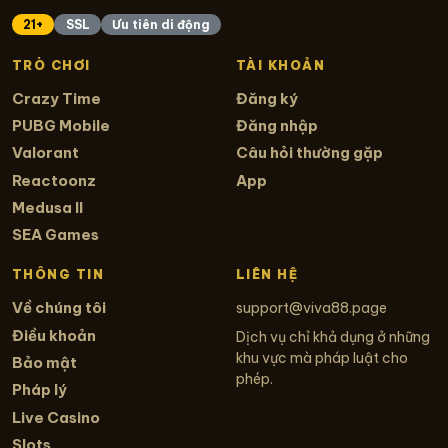
21+
SSL
Ưu tiên di động
TRÒ CHƠI
TÀI KHOẢN
Crazy Time
Đăng ký
PUBG Mobile
Đăng nhập
Valorant
Câu hỏi thường gặp
Reactoonz
App
Medusa II
SEA Games
THÔNG TIN
LIÊN HỆ
Về chúng tôi
support@viva88.page
Điều khoản
Dịch vụ chỉ khả dụng ở những
khu vực mà pháp luật cho
Bảo mật
phép.
Pháp lý
Live Casino
Slots