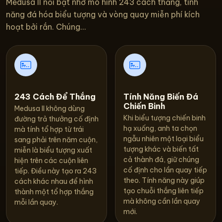
Medusa II nổi bật nhờ mô hình 243 cách thắng, tính
năng đá hóa biểu tượng và vòng quay miễn phí kích
hoạt bởi rắn. Chúng...
243 Cách Để Thắng
Tính Năng Biến Đá
Chiến Binh
Medusa II không dùng
Khi biểu tượng chiến binh
đường trả thưởng cố định
hạ xuống, anh ta chọn
mà tính tổ hợp từ trái
ngẫu nhiên một loại biểu
sang phải trên năm cuộn,
tượng khác và biến tất
miễn là biểu tượng xuất
cả thành đá, giữ chúng
hiện trên các cuộn liên
cố định cho lần quay tiếp
tiếp. Điều này tạo ra 243
theo. Tính năng này giúp
cách khác nhau để hình
tạo chuỗi thắng liên tiếp
thành một tổ hợp thắng
mà không cần lần quay
mỗi lần quay.
mới.