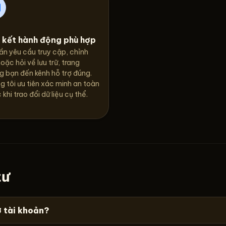
n kết hành động phù hợp
ần yêu cầu truy cập, chỉnh
oặc hỏi về lưu trữ, trang
g bạn đến kênh hỗ trợ đúng.
 tôi ưu tiên xác minh an toàn
 khi trao đổi dữ liệu cụ thể.
tư
ở tài khoản?