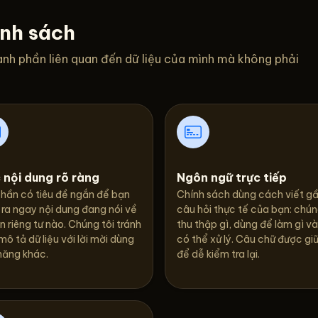
ính sách
anh phần liên quan đến dữ liệu của mình mà không phải
 nội dung rõ ràng
Ngôn ngữ trực tiếp
phần có tiêu đề ngắn để bạn
Chính sách dùng cách viết gầ
 ra ngay nội dung đang nói về
câu hỏi thực tế của bạn: chún
 riêng tư nào. Chúng tôi tránh
thu thập gì, dùng để làm gì và
mô tả dữ liệu với lời mời dùng
có thể xử lý. Câu chữ được gi
năng khác.
để dễ kiểm tra lại.