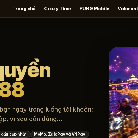
Trang chủ
Crazy Time
PUBG Mobile
Valoran
quyền
a88
bạn ngay trong luồng tài khoản:
ập, vì sao cần dùng...
 cầu cập nhật
MoMo, ZaloPay và VNPay