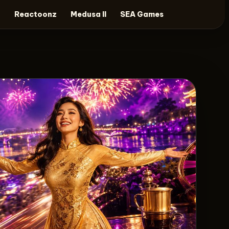
t
Reactoonz
Medusa II
SEA Games