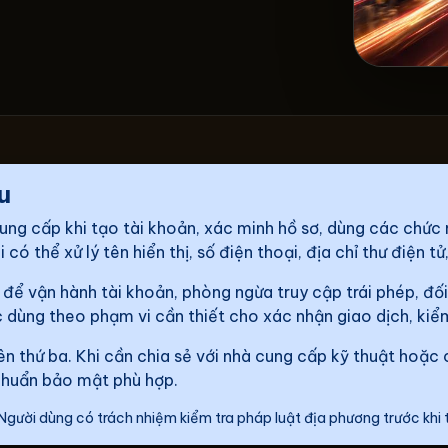
u
ung cấp khi tạo tài khoản, xác minh hồ sơ, dùng các chức n
ó thể xử lý tên hiển thị, số điện thoại, địa chỉ thư điện tử,
h để vận hành tài khoản, phòng ngừa truy cập trái phép, đố
 dùng theo phạm vi cần thiết cho xác nhận giao dịch, kiểm t
n thứ ba. Khi cần chia sẻ với nhà cung cấp kỹ thuật hoặc 
 chuẩn bảo mật phù hợp.
Người dùng có trách nhiệm kiểm tra pháp luật địa phương trước khi 