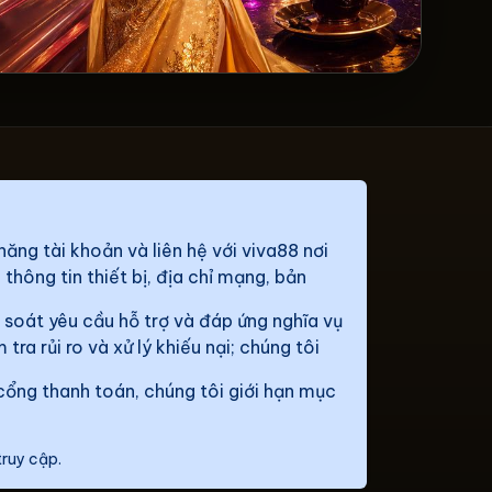
ăng tài khoản và liên hệ với viva88 nơi
 thông tin thiết bị, địa chỉ mạng, bản
i soát yêu cầu hỗ trợ và đáp ứng nghĩa vụ
ra rủi ro và xử lý khiếu nại; chúng tôi
cổng thanh toán, chúng tôi giới hạn mục
truy cập.