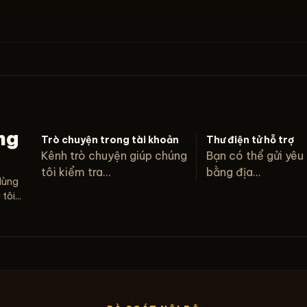
ng
Trò chuyện trong tài khoản
Thư điện tử hỗ trợ
Kênh trò chuyện giúp chúng
Bạn có thể gửi yêu
tôi kiểm tra...
bằng địa...
dùng
ôi...