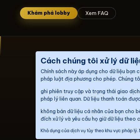
Khám phá lobby
Xem FAQ
Cách chúng tôi xử lý dữ liệ
Chính sách này áp dụng cho dữ liệu bạn c
pháp luật địa phương cho phép. Chúng tôi c
ghi phiên truy cập và trạng thái giao dịc
pháp lý liên quan. Dữ liệu thanh toán được
không bán dữ liệu cá nhân của bạn cho bê
đích xử lý và yêu cầu họ giữ dữ liệu theo
Khả dụng của dịch vụ tùy theo khu vực pháp lý. 