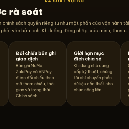
RÀ SOÁT NỘI BỘ
c rà soát
 chính sách quyền riêng tư như một phần của vận hành tà
phải văn bản tĩnh. Khi luồng đăng nhập, xác minh, thanh...
Đối chiếu bản ghi
Giới hạn mục
giao dịch
đích chia sẻ
Bản ghi MoMo,
Khi dùng nhà cung
ZaloPay và VNPay
cấp kỹ thuật, chúng
được đối chiếu theo
tôi chỉ chuyển phần
mã tham chiếu, thời
dữ liệu cần thiết cho
.
gian và trạng thái.
chức năng liên...
Chính sách...