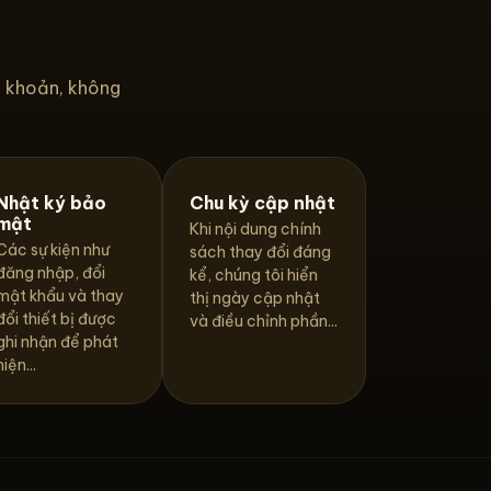
i khoản, không
Nhật ký bảo
Chu kỳ cập nhật
mật
Khi nội dung chính
Các sự kiện như
sách thay đổi đáng
đăng nhập, đổi
kể, chúng tôi hiển
mật khẩu và thay
thị ngày cập nhật
đổi thiết bị được
và điều chỉnh phần...
ghi nhận để phát
hiện...